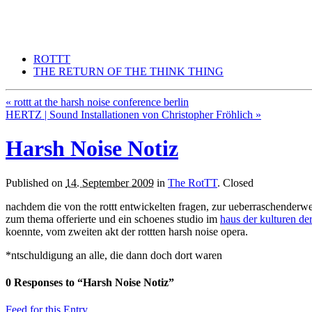
THE RETURN OF THE THINK THING
think a returning thing thinking
ROTTT
THE RETURN OF THE THINK THING
«
rottt at the harsh noise conference berlin
HERTZ | Sound Installationen von Christopher Fröhlich
»
Harsh Noise Notiz
Published on
14. September 2009
in
The RotTT
.
Closed
nachdem die von the rottt entwickelten fragen, zur ueberraschenderwe
zum thema offerierte und ein schoenes studio im
haus der kulturen de
koennte, vom zweiten akt der rottten harsh noise opera.
*ntschuldigung an alle, die dann doch dort waren
0
Responses to “Harsh Noise Notiz”
Feed for this Entry